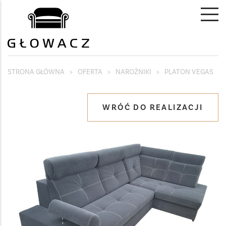
STRONA GŁÓWNA
>
OFERTA
>
NAROŻNIKI
>
PLATON VEGAS
WRÓĆ DO REALIZACJI