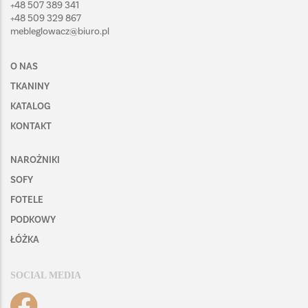
+48 507 389 341
+48 509 329 867
mebleglowacz@biuro.pl
O NAS
TKANINY
KATALOG
KONTAKT
NAROŻNIKI
SOFY
FOTELE
PODKOWY
ŁÓŻKA
SOCIAL MEDIA